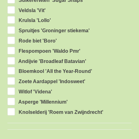
Suikererwten 'Sugar Snaps'
Veldsla 'Vit'
Krulsla 'Lollo'
Spruitjes 'Groninger stiekema'
Rode biet 'Boro'
Flespompoen 'Waldo Pmr'
Andijvie 'Broadleaf Batavian'
Bloemkool 'All the Year-Round'
Zoete Aardappel 'Indosweet'
Witlof 'Videna'
Asperge 'Millennium'
Knolselderij 'Roem van Zwijndrecht'