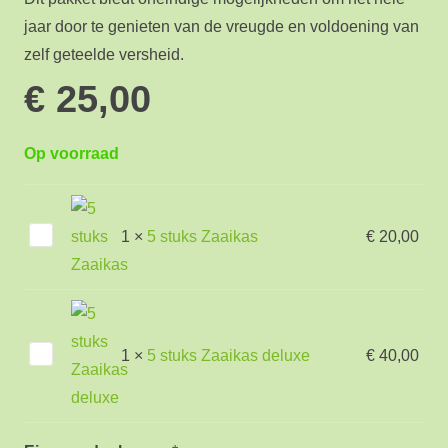
jaar door te genieten van de vreugde en voldoening van
zelf geteelde versheid.
€
25,00
Op voorraad
5
1
×
5 stuks Zaaikas
€
20,00
stuks
Zaaikas
5
1
×
5 stuks Zaaikas deluxe
€
40,00
stuks
Zaaikas
deluxe