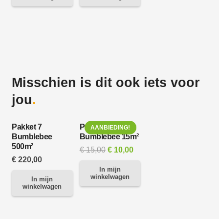
€ 20,00.
€ 15,
b
Misschien is dit ook iets voor
jou
.
Pakket 7
Pakket 6
AANBIEDING!
Bumblebee
Bumblebee 15m²
500m²
Oorspronkelijke
Huidige
€
15,00
€
10,00
€
220,00
prijs
prijs
In mijn
was:
is:
winkelwagen
In mijn
winkelwagen
€ 15,00.
€ 10,00.