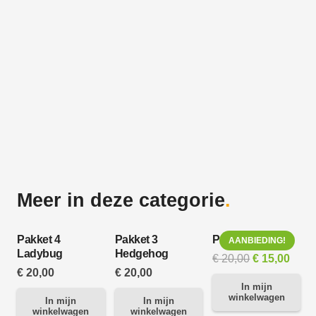
Meer in deze categorie
.
Pakket 4
Pakket 3
Pakket 1 Swift
AANBIEDING!
Ladybug
Hedgehog
Oorspronkel
Huid
€
20,00
€
15,00
€
20,00
€
20,00
prijs
prijs
In mijn
was:
is:
winkelwagen
In mijn
In mijn
winkelwagen
winkelwagen