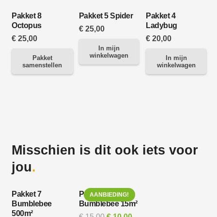
Pakket 8
Pakket 5 Spider
Pakket 4
Octopus
Ladybug
€
25,00
€
25,00
€
20,00
In mijn
winkelwagen
Pakket
In mijn
samenstellen
winkelwagen
P
Misschien is dit ook iets voor
jou
.
Pakket 7
Pakket 6
AANBIEDING!
Bumblebee
Bumblebee 15m²
500m²
Oorspronkelijke
Huidige
€
15,00
€
10,00