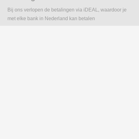
Bij ons verlopen de betalingen via iDEAL, waardoor je
met elke bank in Nederland kan betalen
Pakket 2 Dung beetle
€
20,00
Pakket
In mijn winkelwagen
2
Dung
beetle
aantal