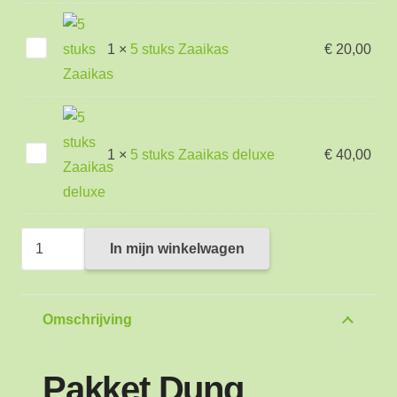
5
1
×
5 stuks Zaaikas
€
20,00
stuks
Zaaikas
5
1
×
5 stuks Zaaikas deluxe
€
40,00
stuks
Zaaikas
deluxe
Pakket
In mijn winkelwagen
2
Dung
beetle
Omschrijving
aantal
Pakket Dung