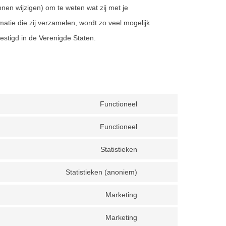
nen wijzigen) om te weten wat zij met je
atie die zij verzamelen, wordt zo veel mogelijk
stigd in de Verenigde Staten.
Functioneel
Consent
to
Functioneel
Consent
service
to
Statistieken
woocommerce
Consent
service
to
Statistieken (anoniem)
wordpress
Consent
service
to
Marketing
sourcebuster-
Consent
service
js
to
Marketing
burst-
Consent