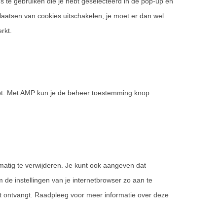
s te gebruiken die je hebt geselecteerd in de pop-up en
plaatsen van cookies uitschakelen, je moet er dan wel
rkt.
ipt. Met AMP kun je de beheer toestemming knop
matig te verwijderen. Je kunt ook aangeven dat
de instellingen van je internetbrowser zo aan te
ht ontvangt. Raadpleeg voor meer informatie over deze