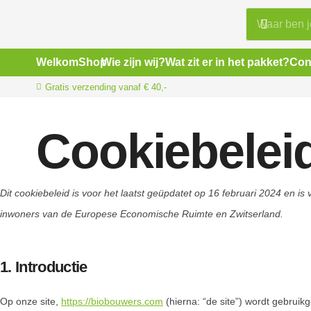
Welkom
Shop
Wie zijn wij?
Wat zit er in het pakket?
Con
Gratis verzending vanaf € 40,-
Cookiebelei
Dit cookiebeleid is voor het laatst geüpdatet op 16 februari 2024 en i
inwoners van de Europese Economische Ruimte en Zwitserland.
1. Introductie
Op onze site,
https://biobouwers.com
(hierna: “de site”) wordt gebru